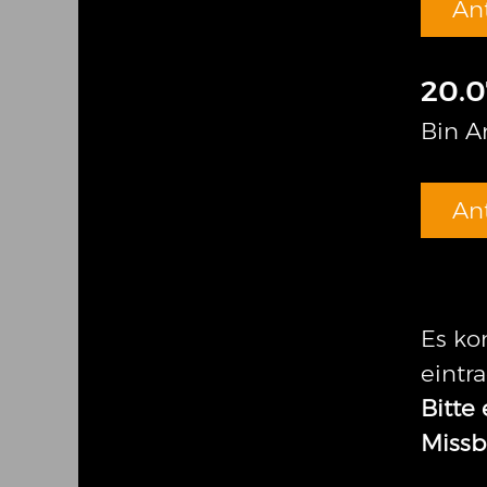
An
20.0
Bin A
An
Es ko
eintr
Bitte
Missb