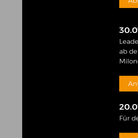
Ab
30.0
Leade
ab de
Milon
An
20.0
Für de