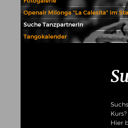
Fotogalerie
Openair Milonga "La Calesita" im St
Suche TanzpartnerIn
Tangokalender
Su
Suchs
Kurs?
Hier b