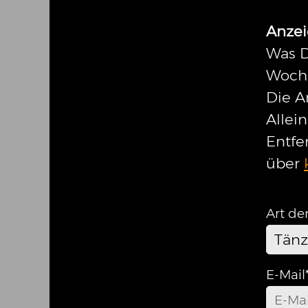
Anzei
Was D
Woche
Die A
Allei
Entfe
über
Art de
Tänz
E-Mail