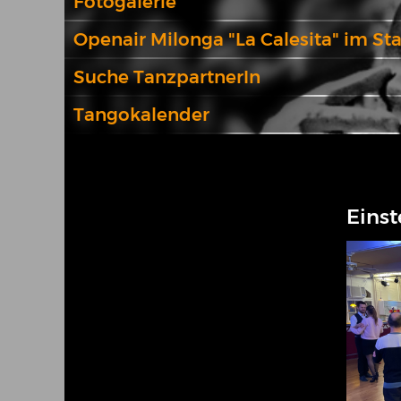
Fotogalerie
Openair Milonga "La Calesita" im St
Suche TanzpartnerIn
Tangokalender
Einst